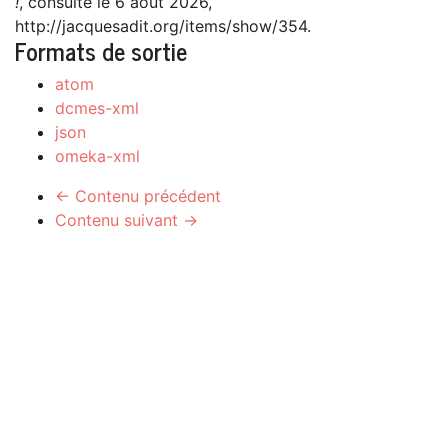
!
, consulté le 6 août 2026,
http://jacquesadit.org/items/show/354
.
Formats de sortie
atom
dcmes-xml
json
omeka-xml
← Contenu précédent
Contenu suivant →