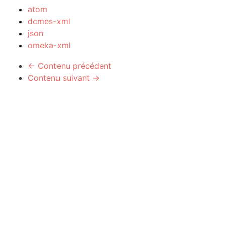
atom
dcmes-xml
json
omeka-xml
← Contenu précédent
Contenu suivant →
cc-by-sa
from
Bootswatch
-
CMS libres Omeka
-
Castopod