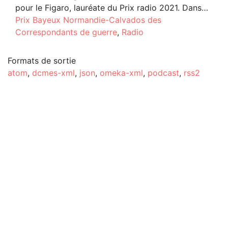
pour le Figaro, lauréate du Prix radio 2021. Dans…
Prix Bayeux Normandie-Calvados des
Correspondants de guerre
,
Radio
Formats de sortie
atom
,
dcmes-xml
,
json
,
omeka-xml
,
podcast
,
rss2
cc-by-sa
from
Bootswatch
-
CMS libres Omeka
-
Castopod